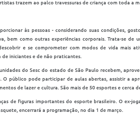
rtistas trazem ao palco travessuras de criança com toda a ma
rcionar às pessoas - considerando suas condições, gostos
tiva, bem como outras experiências corporais. Trata-se de
 descobrir e se comprometer com modos de vida mais ati
 de iniciantes e de não praticantes.
0 unidades do Sesc do estado de São Paulo recebem, aprov
O público pode participar de aulas abertas, assistir a ap
entos de lazer e cultura. São mais de 50 esportes e cerca d
nças de figuras importantes do esporte brasileiro. O ex-j
basquete, encerrará a programação, no dia 1 de março.