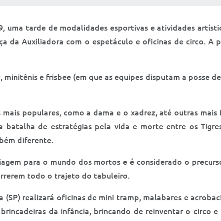
a 9, uma tarde de modalidades esportivas e atividades artí
ça da Auxiliadora com o espetáculo e oficinas de circo. A 
initênis e frisbee (em que as equipes disputam a posse de 
s mais populares, como a dama e o xadrez, até outras mais 
a batalha de estratégias pela vida e morte entre os Tigr
bém diferente.
viagem para o mundo dos mortos e é considerado o precurso
orrerem todo o trajeto do tabuleiro.
ia (SP) realizará oficinas de mini tramp, malabares e acroba
s brincadeiras da infância, brincando de reinventar o circ