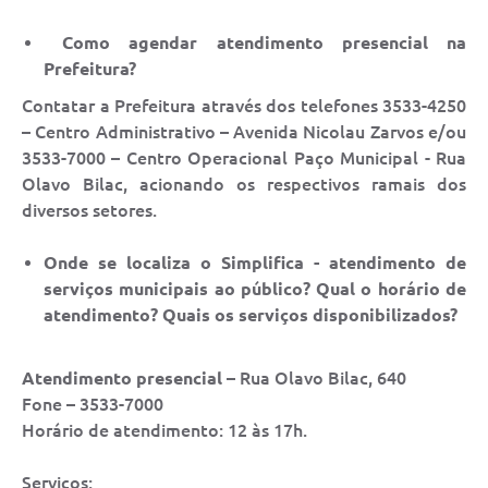
Relação dos Itinerários do Transporte Público
Como agendar atendimento presencial na
Prefeitura?
Consulta Pública sobre o Plano Municipal de
Saneamento Básico de Lins
Contatar a Prefeitura através dos telefones 3533-4250
– Centro Administrativo – Avenida Nicolau Zarvos e/ou
FAQ
3533-7000 – Centro Operacional Paço Municipal - Rua
Olavo Bilac, acionando os respectivos ramais dos
Junta Militar
diversos setores.
Contato
Onde se localiza o Simplifica - atendimento de
serviços municipais ao público? Qual o horário de
Lei Orgânica
atendimento? Quais os serviços disponibilizados?
Educação
Atendimento presencial
– Rua Olavo Bilac, 640
Infraestrutura
Fone – 3533-7000
Horário de atendimento: 12 às 17h.
Meio Ambiente
Serviços: