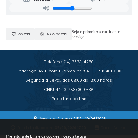
Seja o primeiro a curtir este
GOSTEI
NÃO GOSTEI
serviço.
Telefone: (14) 3533-4250
Endereço: Av. Nicolau Zarvos, nº 754 | CEP: 16401-300
Segunda a Sexta, das 08:00 às 18:00 horas.
CNPJ: 44.531.788/0001-38
Prefeitura de Lins
Versão do Sistema:
3.5.3 - 19/06/2026
Portal atualizado em:
05/08/2026 17:33
Dados Abertos
Prefeitura de Lins e os cookies: nosso site usa