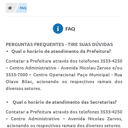
Transparência
FAQ
Ouvidoria
Publicações Oficias
FAQ
Departamentos
PERGUNTAS FREQUENTES - TIRE SUAS DÚVIDAS
Qual o horário de atendimento da Prefeitura?
Utilidade Pública
Contatar a Prefeitura através dos telefones 3533-4250
Informações
– Centro Administrativo - Avenida Nicolau Zarvos e/ou
3533-7000 – Centro Operacional Paço Municipal - Rua
X Conferência Municipal de Saúde de Lins
Olavo Bilac, acionando os respectivos ramais dos
diversos setores.
DEPRESSÃO TEM CURA!
Qual o horário de atendimento das Secretarias?
Carteira municipal de identificação de mães ou
responsáveis de pessoas com deficiência
Contatar a Prefeitura através dos telefones 3533-4250
– Centro Administrativo – Avenida Nicolau Zarvos,
PALESTRA SETEMBRO AMARELO - DRA. BEATRIZ GODOY
acionando os respectivos ramais dos diversos setores.