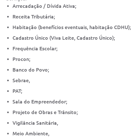
Saúde
Arrecadação / Dívida Ativa;
Receita Tributária;
A Prefeitura
Habitação (benefícios eventuais, habitação CDHU);
Plano de Contingência 2024-2025 Lins/SP
Cadastro Único (Viva Leite, Cadastro Único);
Tributos
Frequência Escolar;
Procon;
Banco do Povo;
Sebrae,
PAT;
Sala do Empreendedor;
Projeto de Obras e Trânsito;
Vigilância Sanitária,
Meio Ambiente,