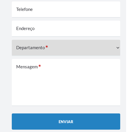
Relação dos Itinerários do Transporte Público
Telefone
Consulta Pública sobre o Plano Municipal de
Saneamento Básico de Lins
Endereço
FAQ
Departamento
Junta Militar
Mensagem
Contato
Lei Orgânica
Educação
Infraestrutura
Meio Ambiente
ENVIAR