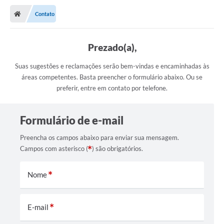
Transparência
Contato
Ouvidoria
Publicações Oficias
Prezado(a),
Suas sugestões e reclamações serão bem-vindas e encaminhadas às
Departamentos
áreas competentes. Basta preencher o formulário abaixo. Ou se
preferir, entre em contato por telefone.
Utilidade Pública
Informações
Formulário de e-mail
X Conferência Municipal de Saúde de Lins
Preencha os campos abaixo para enviar sua mensagem.
Campos com asterisco (
) são obrigatórios.
DEPRESSÃO TEM CURA!
Nome
Carteira municipal de identificação de mães ou
responsáveis de pessoas com deficiência
E-mail
PALESTRA SETEMBRO AMARELO - DRA. BEATRIZ GODOY