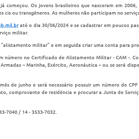
r já começou. Os jovens brasileiros que nasceram em 2006,
es cis ou transgêneros. As mulheres não participam no serviç
b.mil.br
até o dia 30/06/2024 e se cadastrar em poucos pass
viço militar.
o “alistamento militar” e em seguida criar uma conta para pr
um número no Certificado de Alistamento Militar - CAM -. C
as Armadas – Marinha, Exército, Aeronáutica – ou se será dis
o mês de junho e será necessário possuir um número de CPF
to, comprovante de residência e procurar a Junta de Serviço
33-7040 / 14 - 3533-7032.