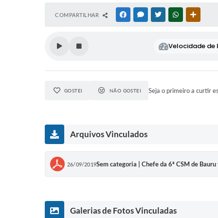
COMPARTILHAR
FACEBOOK
MESSENGER
TWITTER
WHATSAPP
OUTRAS
Velocidade de l
Seja o primeiro a curtir e
GOSTEI
NÃO GOSTEI
Arquivos Vinculados
Sem categoria | Chefe da 6ª CSM de Bauru v
26/09/2019
Galerias de Fotos Vinculadas