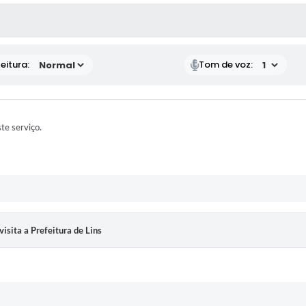
 MÍDIAS
eitura:
Tom de voz:
ste serviço.
isita a Prefeitura de Lins