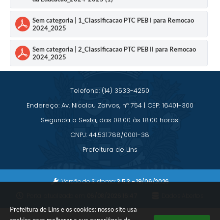
Saúde
Sem categoria | 1_Classificacao PTC PEB I para Remocao
A Prefeitura
2024_2025
Plano de Contingência 2024-2025 Lins/SP
Sem categoria | 2_Classificacao PTC PEB II para Remocao
2024_2025
Tributos
Telefone: (14) 3533-4250
Endereço: Av. Nicolau Zarvos, nº 754 | CEP: 16401-300
Segunda a Sexta, das 08:00 às 18:00 horas.
CNPJ: 44.531.788/0001-38
Prefeitura de Lins
Versão do Sistema:
3.5.3 - 19/06/2026
Portal atualizado em:
06/08/2026 16:47
Dados Abertos
Prefeitura de Lins e os cookies: nosso site usa