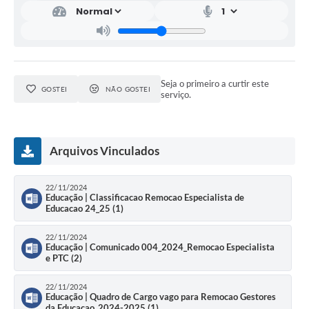
Relação dos Itinerários do Transporte Público
Consulta Pública sobre o Plano Municipal de
Saneamento Básico de Lins
Seja o primeiro a curtir este
GOSTEI
NÃO GOSTEI
FAQ
serviço.
Junta Militar
Arquivos Vinculados
Contato
Lei Orgânica
22/11/2024
Educação | Classificacao Remocao Especialista de
Educacao 24_25 (1)
Educação
22/11/2024
Educação | Comunicado 004_2024_Remocao Especialista
Infraestrutura
e PTC (2)
Meio Ambiente
22/11/2024
Educação | Quadro de Cargo vago para Remocao Gestores
da Educacao_2024-2025 (1)