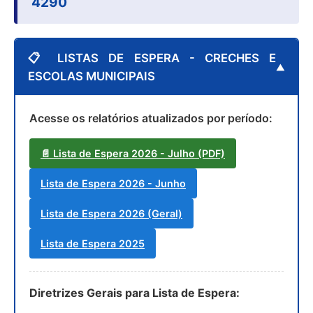
4290
Relação dos Itinerários do Transporte Público
Consulta Pública sobre o Plano Municipal de
📋 LISTAS DE ESPERA - CRECHES E
Saneamento Básico de Lins
ESCOLAS MUNICIPAIS
FAQ
Acesse os relatórios atualizados por período:
Junta Militar
📄 Lista de Espera 2026 - Julho (PDF)
Contato
Lista de Espera 2026 - Junho
Lei Orgânica
Lista de Espera 2026 (Geral)
Educação
Lista de Espera 2025
Infraestrutura
Meio Ambiente
Diretrizes Gerais para Lista de Espera: