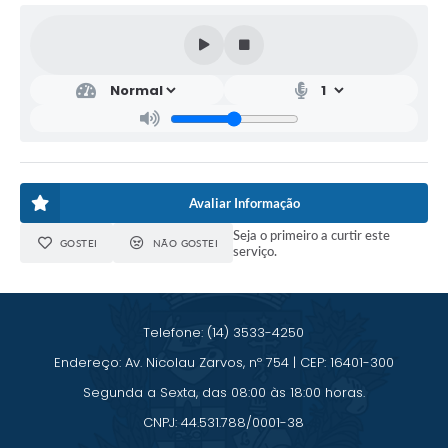
Avaliar Informação
Seja o primeiro a curtir este
GOSTEI
NÃO GOSTEI
serviço.
Telefone: (14) 3533-4250
Endereço: Av. Nicolau Zarvos, nº 754 | CEP: 16401-300
Segunda a Sexta, das 08:00 às 18:00 horas.
CNPJ: 44.531.788/0001-38