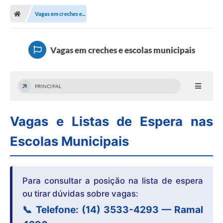
Transparência
Vagas em creches e...
Ouvidoria
Publicações Oficias
Vagas em creches e escolas municipais
Departamentos
PRINCIPAL
Utilidade Pública
Informações
Vagas e Listas de Espera nas
X Conferência Municipal de Saúde de Lins
Escolas Municipais
DEPRESSÃO TEM CURA!
Para consultar a posição na lista de espera
Carteira municipal de identificação de mães ou
responsáveis de pessoas com deficiência
ou tirar dúvidas sobre vagas:
📞 Telefone: (14) 3533-4293 — Ramal
PALESTRA SETEMBRO AMARELO - DRA. BEATRIZ GODOY