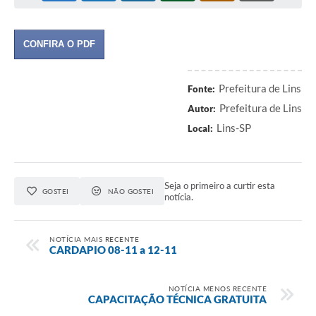
Relação dos Itinerários do Transporte Público
CONFIRA O PDF
Consulta Pública sobre o Plano Municipal de
Saneamento Básico de Lins
Prefeitura de Lins
Fonte:
FAQ
Prefeitura de Lins
Autor:
Lins-SP
Junta Militar
Local:
Contato
Seja o primeiro a curtir esta
Lei Orgânica
GOSTEI
NÃO GOSTEI
notícia.
Educação
NOTÍCIA MAIS RECENTE
CARDAPIO 08-11 a 12-11
Infraestrutura
Meio Ambiente
NOTÍCIA MENOS RECENTE
CAPACITAÇÃO TÉCNICA GRATUITA