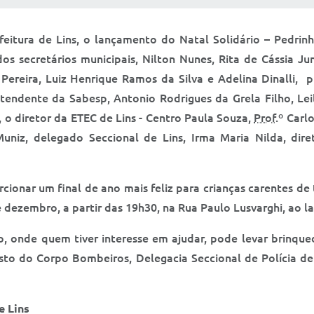
refeitura de Lins, o lançamento do Natal Solidário – Pedr
os secretários municipais, Nilton Nunes, Rita de Cássia Jun
e Pereira, Luiz Henrique Ramos da Silva e Adelina Dinalli
ntendente da Sabesp, Antonio Rodrigues da Grela Filho, Le
 o diretor da ETEC de Lins - Centro Paula Souza,
Prof
.º Carl
 Muniz, delegado Seccional de Lins, Irma Maria Nilda, di
ionar um final de ano mais feliz para crianças carentes de 
de dezembro, a partir das 19h30, na Rua Paulo Lusvarghi, ao 
onde quem tiver interesse em ajudar, pode levar brinqued
sto do Corpo Bombeiros, Delegacia Seccional de Polícia de
e Lins