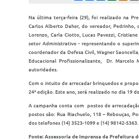
Na última terça-feira (29), foi realizado na P
Carlos Alberto Daher, do vereador, Pedrinho, d
Lorenzo, Carla Ciotto, Lucas Pavezzi, Cristian
setor Administrativo - representando o superi
coordenador da Defesa Civil, Wagner Saoncella,
Educacional Profissionalizante, Dr. Marcelo
autoridades.
Com o intuito de arrecadar brinquedos e proporc
24ª edição. Este ano, será realizado no dia 19 
A campanha conta com postos de arrecadação, 
postos são: Rua Riachuelo, 118 – Rebouças, Po
dos telefones (14) 3523-1099 e (14) 98142-5363.
Fonte: Assessoria de Imprensa da Prefeitura d