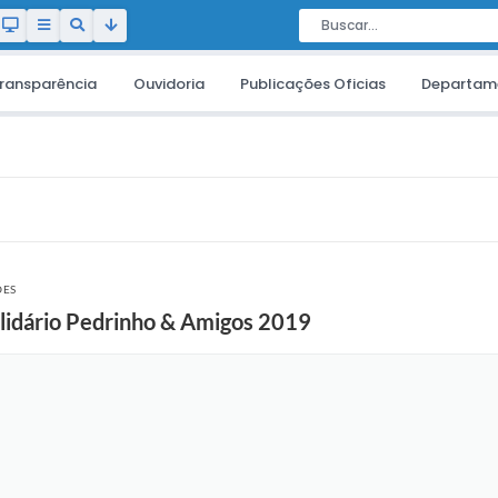
ransparência
Ouvidoria
Publicações Oficias
Departam
ÕES
olidário Pedrinho & Amigos 2019