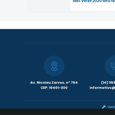
Sesc Verão 2020 será re
Av. Nicolau Zarvos, nº 754
(14) 35
CEP: 16401-300
informativo@l
Vers