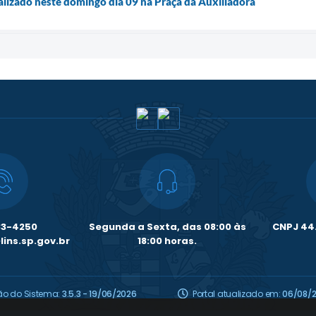
alizado neste domingo dia 09 na Praça da Auxiliadora
33-4250
Segunda a Sexta, das 08:00 às
CNPJ 44.
ins.sp.gov.br
18:00 horas.
ão do Sistema:
3.5.3 - 19/06/2026
Portal atualizado em:
06/08/2