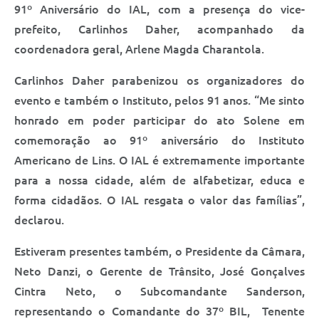
Saúde
91º Aniversário do IAL, com a presença do vice-
prefeito, Carlinhos Daher, acompanhado da
A Prefeitura
coordenadora geral, Arlene Magda Charantola.
Plano de Contingência 2024-2025 Lins/SP
Carlinhos Daher parabenizou os organizadores do
evento e também o Instituto, pelos 91 anos. “Me sinto
Tributos
honrado em poder participar do ato Solene em
comemoração ao 91º aniversário do Instituto
Americano de Lins. O IAL é extremamente importante
para a nossa cidade, além de alfabetizar, educa e
forma cidadãos. O IAL resgata o valor das famílias”,
declarou.
Estiveram presentes também, o Presidente da Câmara,
Neto Danzi, o Gerente de Trânsito, José Gonçalves
Cintra Neto, o Subcomandante Sanderson,
representando o Comandante do 37º BIL, Tenente