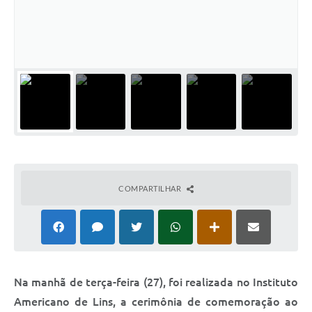
Relação dos Itinerários do Transporte Público
Consulta Pública sobre o Plano Municipal de
Saneamento Básico de Lins
FAQ
Junta Militar
Contato
COMPARTILHAR
Lei Orgânica
Educação
Infraestrutura
Na manhã de terça-feira (27), foi realizada no Instituto
Meio Ambiente
Americano de Lins, a cerimônia de comemoração ao