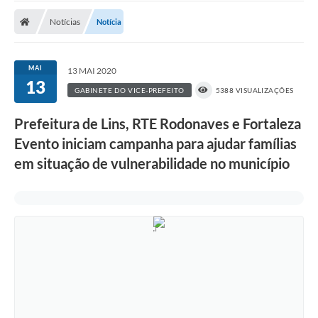
Transparência
Notícias
Notícia
Ouvidoria
Publicações Oficias
MAI
13 MAI 2020
13
GABINETE DO VICE-PREFEITO
5388 VISUALIZAÇÕES
Departamentos
Prefeitura de Lins, RTE Rodonaves e Fortaleza
Utilidade Pública
Evento iniciam campanha para ajudar famílias
em situação de vulnerabilidade no município
Informações
X Conferência Municipal de Saúde de Lins
DEPRESSÃO TEM CURA!
Carteira municipal de identificação de mães ou
responsáveis de pessoas com deficiência
PALESTRA SETEMBRO AMARELO - DRA. BEATRIZ GODOY