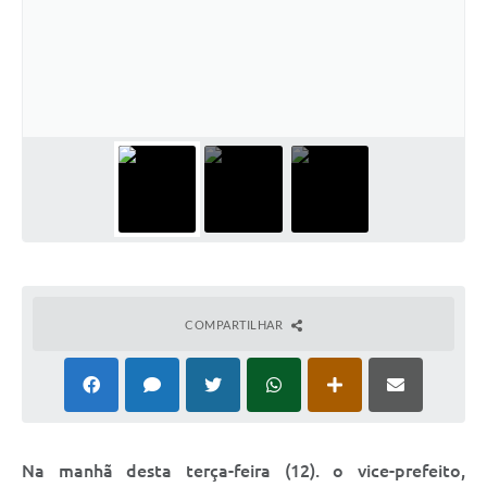
Relação dos Itinerários do Transporte Público
Consulta Pública sobre o Plano Municipal de
Saneamento Básico de Lins
FAQ
Junta Militar
Contato
Lei Orgânica
COMPARTILHAR
Educação
Infraestrutura
Meio Ambiente
Na manhã desta terça-feira (12). o vice-prefeito,