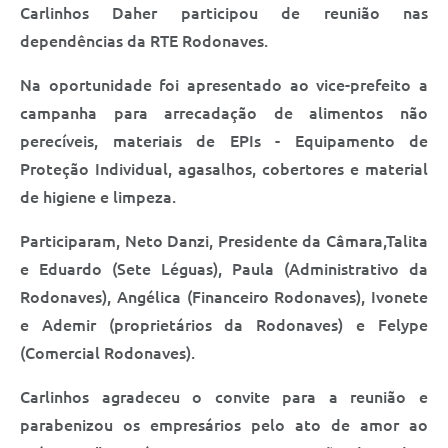
Saúde
Carlinhos Daher participou de reunião nas
dependências da RTE Rodonaves.
A Prefeitura
Na oportunidade foi apresentado ao vice-prefeito a
Plano de Contingência 2024-2025 Lins/SP
campanha para arrecadação de alimentos não
perecíveis, materiais de EPIs - Equipamento de
Tributos
Proteção Individual, agasalhos, cobertores e material
de higiene e limpeza.
Participaram, Neto Danzi, Presidente da Câmara,Talita
e Eduardo (Sete Léguas), Paula (Administrativo da
Rodonaves), Angélica (Financeiro Rodonaves), Ivonete
e Ademir (proprietários da Rodonaves) e Felype
(Comercial Rodonaves).
Carlinhos agradeceu o convite para a reunião e
parabenizou os empresários pelo ato de amor ao