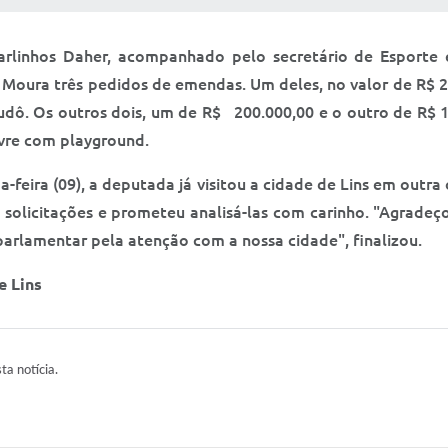
 Carlinhos Daher, acompanhado pelo secretário de Esporte
oura três pedidos de emendas. Um deles, no valor de R$ 25
dô. Os outros dois, um de R$ 200.000,00 e o outro de R$ 10
ivre com playground.
eira (09), a deputada já visitou a cidade de Lins em outra 
olicitações e prometeu analisá-las com carinho. "Agradeço 
arlamentar pela atenção com a nossa cidade", finalizou.
e Lins
sta notícia.