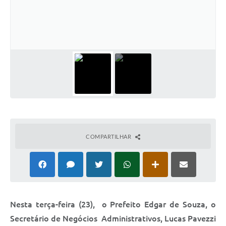
Relação dos Itinerários do Transporte Público
Consulta Pública sobre o Plano Municipal de
Saneamento Básico de Lins
FAQ
Junta Militar
Contato
COMPARTILHAR
Lei Orgânica
Educação
Infraestrutura
Nesta terça-feira (23), o Prefeito Edgar de Souza, o
Meio Ambiente
Secretário de Negócios Administrativos, Lucas Pavezzi