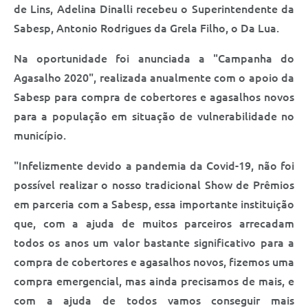
Saúde
de Lins, Adelina Dinalli recebeu o Superintendente da
Sabesp, Antonio Rodrigues da Grela Filho, o Da Lua.
A Prefeitura
Na oportunidade foi anunciada a "Campanha do
Plano de Contingência 2024-2025 Lins/SP
Agasalho 2020", realizada anualmente com o apoio da
Sabesp para compra de cobertores e agasalhos novos
Tributos
para a população em situação de vulnerabilidade no
município.
"Infelizmente devido a pandemia da Covid-19, não foi
possível realizar o nosso tradicional Show de Prêmios
em parceria com a Sabesp, essa importante instituição
que, com a ajuda de muitos parceiros arrecadam
todos os anos um valor bastante significativo para a
compra de cobertores e agasalhos novos, fizemos uma
compra emergencial, mas ainda precisamos de mais, e
com a ajuda de todos vamos conseguir mais