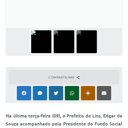
Relação dos Itinerários do Transporte Público
Consulta Pública sobre o Plano Municipal de
Saneamento Básico de Lins
FAQ
Junta Militar
Contato
COMPARTILHAR
Lei Orgânica
Educação
Infraestrutura
Na última terça-feira (09), o Prefeito de Lins, Edgar de
Meio Ambiente
Souza acompanhado pela Presidente do Fundo Social