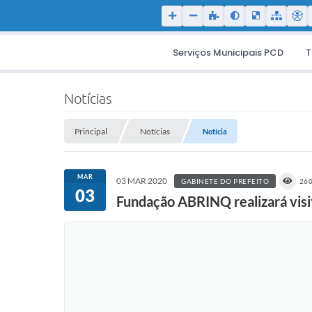
Serviços Municipais PCD
T
Notícias
Principal
Notícias
Notícia
MAR
03 MAR 2020
GABINETE DO PREFEITO
26
03
Fundação ABRINQ realizará visi