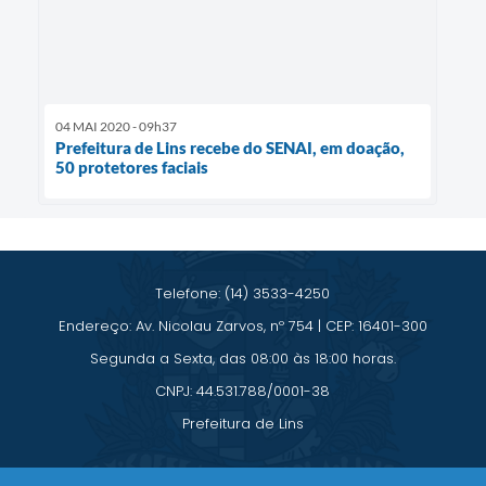
04 MAI 2020 - 09h37
Prefeitura de Lins recebe do SENAI, em doação,
50 protetores faciais
Telefone: (14) 3533-4250
Endereço: Av. Nicolau Zarvos, nº 754 | CEP: 16401-300
Segunda a Sexta, das 08:00 às 18:00 horas.
CNPJ: 44.531.788/0001-38
Prefeitura de Lins