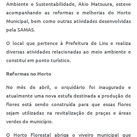
Saúde
Ambiente e Sustentabilidade, Akio Matsuura, esteve
acompanhando as reformas e melhorias do Horto
A Prefeitura
Municipal, bem como outras atividades desenvolvidas
pela SAMAS.
Plano de Contingência 2024-2025 Lins/SP
O local que pertence à Prefeitura de Lins e realiza
Tributos
diversas atividades relacionadas ao meio ambiente e
constitui em ponto turístico.
Reformas no Horto
No mês de abril, o orquidário foi inaugurado e
atualmente uma nova estufa destinada a produção de
flores está sendo construída para que essas flores
sejam utilizadas na revitalização de praças e áreas
verdes do município.
O Horto Florestal abriga o viveiro municipal que