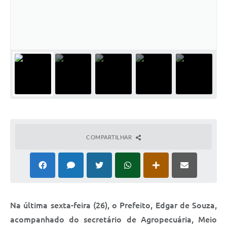
Relação dos Itinerários do Transporte Público
Consulta Pública sobre o Plano Municipal de
Saneamento Básico de Lins
FAQ
Junta Militar
Contato
COMPARTILHAR
Lei Orgânica
Educação
Infraestrutura
Na última sexta-feira (26), o Prefeito, Edgar de Souza,
Meio Ambiente
acompanhado do secretário de Agropecuária, Meio