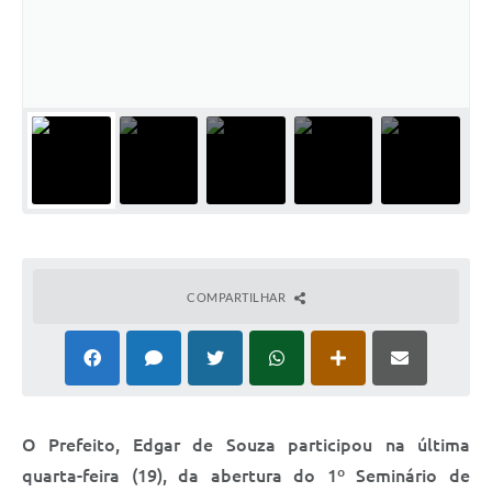
Relação dos Itinerários do Transporte Público
Consulta Pública sobre o Plano Municipal de
Saneamento Básico de Lins
FAQ
Junta Militar
Contato
COMPARTILHAR
Lei Orgânica
Educação
Infraestrutura
O Prefeito, Edgar de Souza participou na última
Meio Ambiente
quarta-feira (19), da abertura do 1º Seminário de