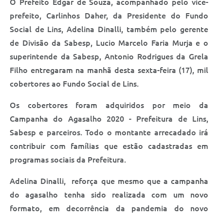
O Prefeito Edgar de Souza, acompanhado pelo vice-
Saúde
prefeito, Carlinhos Daher, da Presidente do Fundo
A Prefeitura
Social de Lins, Adelina Dinalli, também pelo gerente
de Divisão da Sabesp, Lucio Marcelo Faria Murja e o
Plano de Contingência 2024-2025 Lins/SP
superintende da Sabesp, Antonio Rodrigues da Grela
Filho entregaram na manhã desta sexta-feira (17), mil
Tributos
cobertores ao Fundo Social de Lins.
Os cobertores foram adquiridos por meio da
Campanha do Agasalho 2020 - Prefeitura de Lins,
Sabesp e parceiros. Todo o montante arrecadado irá
contribuir com famílias que estão cadastradas em
programas sociais da Prefeitura.
Adelina Dinalli, reforça que mesmo que a campanha
do agasalho tenha sido realizada com um novo
formato, em decorrência da pandemia do novo