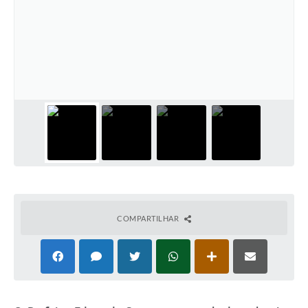
Relação dos Itinerários do Transporte Público
Consulta Pública sobre o Plano Municipal de
Saneamento Básico de Lins
FAQ
Junta Militar
Contato
Lei Orgânica
Educação
COMPARTILHAR
Infraestrutura
Meio Ambiente