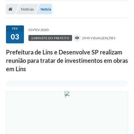
Transparência
Notícias
Notícia
Ouvidoria
Publicações Oficias
FEV
03 FEV 2020
03
GABINETE DO PREFEITO
2949 VISUALIZAÇÕES
Departamentos
Prefeitura de Lins e Desenvolve SP realizam
Utilidade Pública
reunião para tratar de investimentos em obras
em Lins
Informações
X Conferência Municipal de Saúde de Lins
DEPRESSÃO TEM CURA!
Carteira municipal de identificação de mães ou
responsáveis de pessoas com deficiência
PALESTRA SETEMBRO AMARELO - DRA. BEATRIZ GODOY