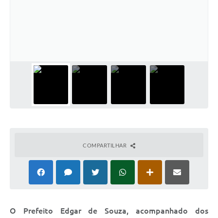
Relação dos Itinerários do Transporte Público
Consulta Pública sobre o Plano Municipal de
Saneamento Básico de Lins
FAQ
Junta Militar
Contato
Lei Orgânica
COMPARTILHAR
Educação
Infraestrutura
Meio Ambiente
O Prefeito Edgar de Souza, acompanhado dos