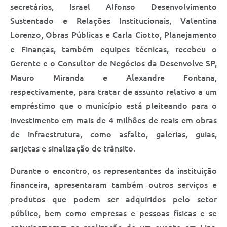
Saúde
secretários, Israel Alfonso Desenvolvimento
Sustentado e Relações Institucionais, Valentina
A Prefeitura
Lorenzo, Obras Públicas e Carla Ciotto, Planejamento
e Finanças, também equipes técnicas, recebeu o
Plano de Contingência 2024-2025 Lins/SP
Gerente e o Consultor de Negócios da Desenvolve SP,
Tributos
Mauro Miranda e Alexandre Fontana,
respectivamente, para tratar de assunto relativo a um
empréstimo que o município está pleiteando para o
investimento em mais de 4 milhões de reais em obras
de infraestrutura, como asfalto, galerias, guias,
sarjetas e sinalização de trânsito.
Durante o encontro, os representantes da instituição
financeira, apresentaram também outros serviços e
produtos que podem ser adquiridos pelo setor
público, bem como empresas e pessoas físicas e se