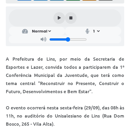
Relação dos Itinerários do Transporte Público
Consulta Pública sobre o Plano Municipal de
Saneamento Básico de Lins
FAQ
Junta Militar
A Prefeitura de Lins, por meio da Secretaria de
Contato
Esportes e Lazer, convida todos a participarem da 1ª
Conferência Municipal da Juventude, que terá como
Lei Orgânica
tema central "Reconstruir no Presente, Construir o
Futuro, Desenvolvimentos e Bem Estar".
Educação
Infraestrutura
O evento ocorrerá nesta sexta-feira (29/09), das 08h às
11h, no auditório do Unisalesiano de Lins (Rua Dom
Meio Ambiente
Bosco, 265 - Vila Alta).