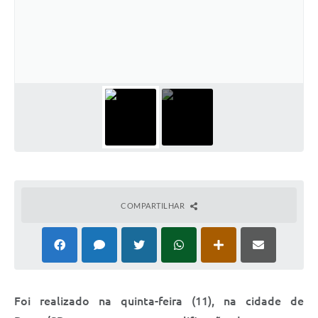
Relação dos Itinerários do Transporte Público
Consulta Pública sobre o Plano Municipal de
Saneamento Básico de Lins
FAQ
Junta Militar
Contato
Lei Orgânica
COMPARTILHAR
Educação
Infraestrutura
Meio Ambiente
Foi realizado na quinta-feira (11), na cidade de