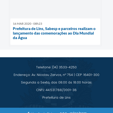
16 MAR 2020 - 08h23
Prefeitura de Lins, Sabesp e parceiros realizam o
lançamento das comemorações ao Dia Mundial
da Água
Telefone: (14) 3533-4250
Endereço: Av. Nicolau Zarvos, nº 754 | CEP: 16401-300
Segunda a Sexta, das 08:00 às 18:00 horas.
CNPJ: 44.531.788/0001-38
Prefeitura de Lins