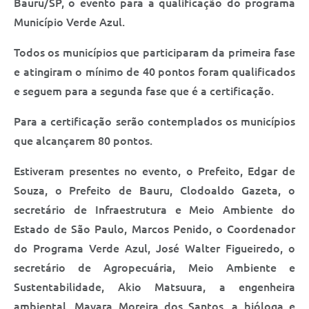
Bauru/SP, o evento para a qualificação do programa
Saúde
Município Verde Azul.
A Prefeitura
Todos os municípios que participaram da primeira fase
Plano de Contingência 2024-2025 Lins/SP
e atingiram o mínimo de 40 pontos foram qualificados
e seguem para a segunda fase que é a certificação.
Tributos
Para a certificação serão contemplados os municípios
que alcançarem 80 pontos.
Estiveram presentes no evento, o Prefeito, Edgar de
Souza, o Prefeito de Bauru, Clodoaldo Gazeta, o
secretário de Infraestrutura e Meio Ambiente do
Estado de São Paulo, Marcos Penido, o Coordenador
do Programa Verde Azul, José Walter Figueiredo, o
secretário de Agropecuária, Meio Ambiente e
Sustentabilidade, Akio Matsuura, a engenheira
ambiental, Mayara Moreira dos Santos, a bióloga e