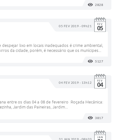
2828
VISUALIZAÇÕES
FEV
05 FEV 2019 - 09h21
05
e despejar lixo em locais inadequados é crime ambiental,
rros da cidade, porém, é necessário que os munícipes...
5127
VISUALIZAÇÕES
FEV
04 FEV 2019 - 13h12
04
mana entre os dias 04 a 08 de fevereiro Roçada Mecânica:
ezinha, Jardim das Paineiras, Jardim...
3817
VISUALIZAÇÕES
JAN
31 JAN 2019 - 08h20