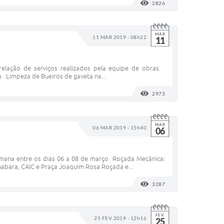
2826
VISUALIZAÇÕES
MAR
11 MAR 2019 - 08h22
11
relação de serviços realizados pela equipe de obras.
 Limpeza de Bueiros de gaveta na...
2973
VISUALIZAÇÕES
MAR
06 MAR 2019 - 15h40
06
 semana entre os dias 06 a 08 de março Roçada Mecânica:
anabara, CAIC e Praça Joaquim Rosa Roçada e...
3287
VISUALIZAÇÕES
FEV
25 FEV 2019 - 12h16
25