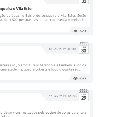
31
queira e Vila Ester
ão de água no Bairro do Junqueira e Vila Ester. Serão
ca de 1.500 pessoas. As obras representam melhorias
2601
VISUALIZAÇÕES
JAN
30 JAN 2019 - 08h36
30
Defesa Civil, Marco Aurélio Mirandola e também laudo da
 uma academia, quadra coberta e todo o quarteirão...
4293
VISUALIZAÇÕES
JAN
29 JAN 2019 - 08h36
29
ão de serviços realizados pela equipe de obras durante a
olau...