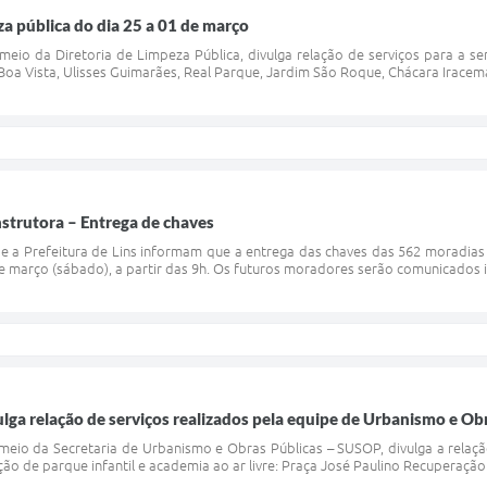
a pública do dia 25 a 01 de março
r meio da Diretoria de Limpeza Pública, divulga relação de serviços para a
Boa Vista, Ulisses Guimarães, Real Parque, Jardim São Roque, Chácara Iracema, 
trutora – Entrega de chaves
 a Prefeitura de Lins informam que a entrega das chaves das 562 moradias 
de março (sábado), a partir das 9h. Os futuros moradores serão comunicados 
vulga relação de serviços realizados pela equipe de Urbanismo e Ob
 meio da Secretaria de Urbanismo e Obras Públicas – SUSOP, divulga a relaç
o de parque infantil e academia ao ar livre: Praça José Paulino Recuperação 