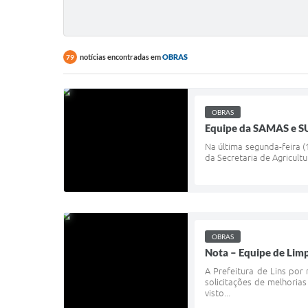
notícias encontradas em
OBRAS
79
OBRAS
Equipe da SAMAS e SU
Na última segunda-feira 
da Secretaria de Agricult
OBRAS
Nota – Equipe de Lim
A Prefeitura de Lins po
solicitações de melhoria
visto...