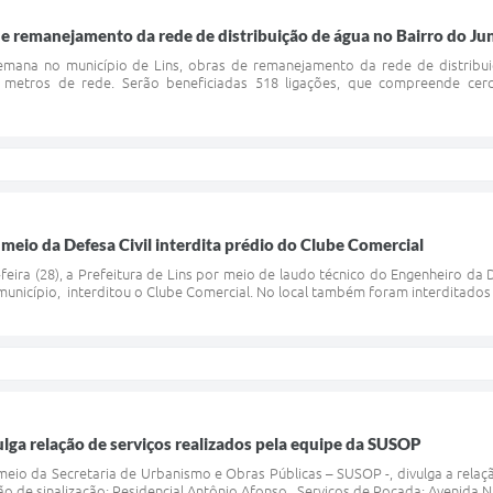
de remanejamento da rede de distribuição de água no Bairro do Jun
emana no município de Lins, obras de remanejamento da rede de distribuiç
 metros de rede. Serão beneficiadas 518 ligações, que compreende cer
 meio da Defesa Civil interdita prédio do Clube Comercial
eira (28), a Prefeitura de Lins por meio de laudo técnico do Engenheiro da 
município, interditou o Clube Comercial. No local também foram interditados
vulga relação de serviços realizados pela equipe da SUSOP
 meio da Secretaria de Urbanismo e Obras Públicas – SUSOP -, divulga a relaç
 de sinalização: Residencial Antônio Afonso Serviços de Roçada: Avenida Nic