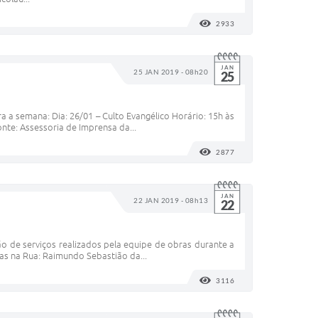
2933
VISUALIZAÇÕES
JAN
25 JAN 2019 - 08h20
25
a a semana: Dia: 26/01 – Culto Evangélico Horário: 15h às
onte: Assessoria de Imprensa da...
2877
VISUALIZAÇÕES
JAN
22 JAN 2019 - 08h13
22
ão de serviços realizados pela equipe de obras durante a
as na Rua: Raimundo Sebastião da...
3116
VISUALIZAÇÕES