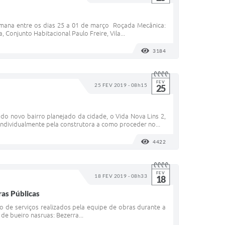
 semana entre os dias 25 a 01 de março Roçada Mecânica:
Conjunto Habitacional Paulo Freire, Vila...
3184
VISUALIZAÇÕES
FEV
25 FEV 2019 - 08h15
25
do novo bairro planejado da cidade, o Vida Nova Lins 2,
individualmente pela construtora a como proceder no...
4422
VISUALIZAÇÕES
FEV
18 FEV 2019 - 08h33
18
ras Públicas
ão de serviços realizados pela equipe de obras durante a
de bueiro nasruas: Bezerra...