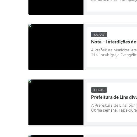
OBRAS
Nota – Interdições de
A Prefeitura Municipal at
21h Local: Igreja Evangéli
OBRAS
Prefeitura de Lins di
A Prefeitura de Lins, por
última semana. Tapa-bura