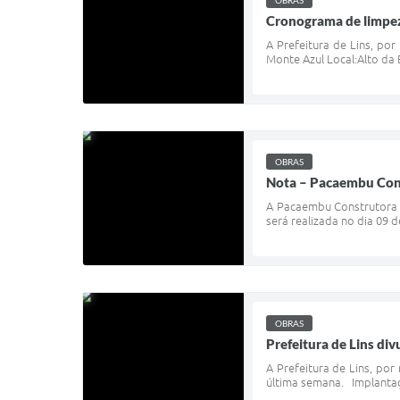
OBRAS
Cronograma de limpez
A Prefeitura de Lins, po
Monte Azul Local:Alto da 
OBRAS
Nota – Pacaembu Cons
A Pacaembu Construtora e
será realizada no dia 09 
OBRAS
Prefeitura de Lins di
A Prefeitura de Lins, por
última semana. Implantaçã