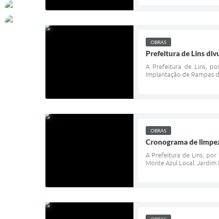
OBRAS
Prefeitura de Lins di
A Prefeitura de Lins, p
Implantação de Rampas de
OBRAS
Cronograma de limpez
A Prefeitura de Lins, po
Monte Azul Local: Jardim 