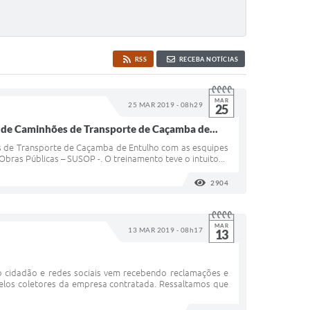
RSS
RECEBA NOTÍCIAS
MAR
25 MAR 2019 - 08h29
25
de Caminhões de Transporte de Caçamba de...
es de Transporte de Caçamba de Entulho com as esquipes
bras Públicas – SUSOP -. O treinamento teve o intuito...
2904
VISUALIZAÇÕES
MAR
13 MAR 2019 - 08h17
13
o cidadão e redes sociais vem recebendo reclamações e
pelos coletores da empresa contratada. Ressaltamos que