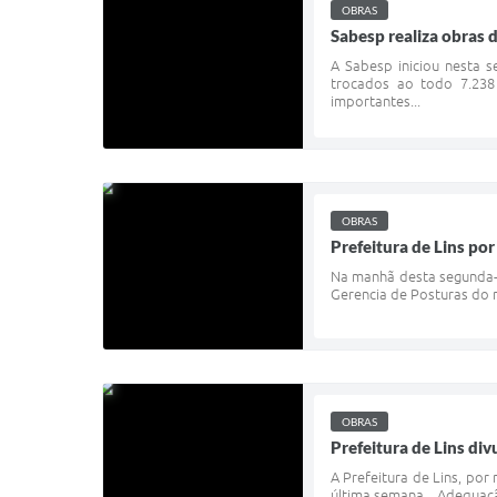
OBRAS
Sabesp realiza obras 
A Sabesp iniciou nesta s
trocados ao todo 7.238
importantes...
OBRAS
Prefeitura de Lins por
Na manhã desta segunda-f
Gerencia de Posturas do 
OBRAS
Prefeitura de Lins di
A Prefeitura de Lins, por
última semana. Adequação