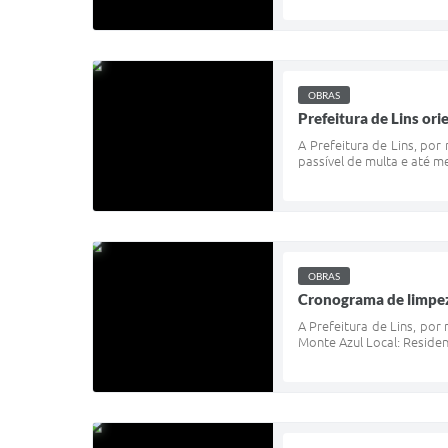
OBRAS
Prefeitura de Lins ori
A Prefeitura de Lins, por
passível de multa e até m
OBRAS
Cronograma de limpeza
A Prefeitura de Lins, por
Monte Azul Local: Residenc