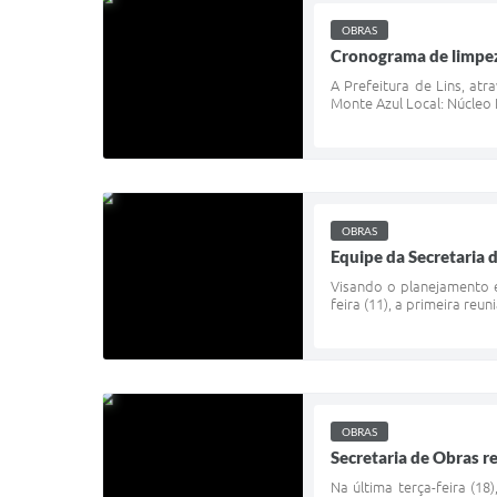
OBRAS
Cronograma de limpeza
A Prefeitura de Lins, at
Monte Azul Local: Núcleo 
OBRAS
Equipe da Secretaria 
Visando o planejamento e
feira (11), a primeira re
OBRAS
Secretaria de Obras 
Na última terça-feira (1