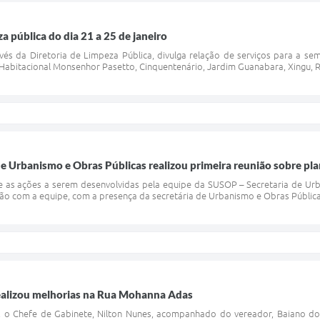
 pública do dia 21 a 25 de janeiro
ravés da Diretoria de Limpeza Pública, divulga relação de serviços para a s
Habitacional Monsenhor Pasetto, Cinquentenário, Jardim Guanabara, Xingu, Res
de Urbanismo e Obras Públicas realizou primeira reunião sobre pla
 as ações a serem desenvolvidas pela equipe da SUSOP – Secretaria de Urban
união com a equipe, com a presença da secretária de Urbanismo e Obras Públicas
realizou melhorias na Rua Mohanna Adas
8), o Chefe de Gabinete, Nilton Nunes, acompanhado do vereador, Baiano d