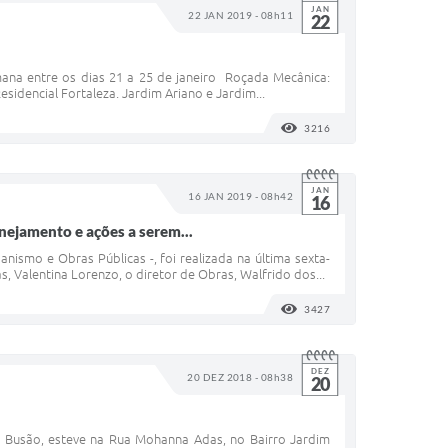
JAN
22 JAN 2019 - 08h11
22
emana entre os dias 21 a 25 de janeiro Roçada Mecânica:
idencial Fortaleza. Jardim Ariano e Jardim...
3216
VISUALIZAÇÕES
JAN
16 JAN 2019 - 08h42
16
nejamento e ações a serem...
ismo e Obras Públicas -, foi realizada na última sexta-
, Valentina Lorenzo, o diretor de Obras, Walfrido dos...
3427
VISUALIZAÇÕES
DEZ
20 DEZ 2018 - 08h38
20
o Busão, esteve na Rua Mohanna Adas, no Bairro Jardim