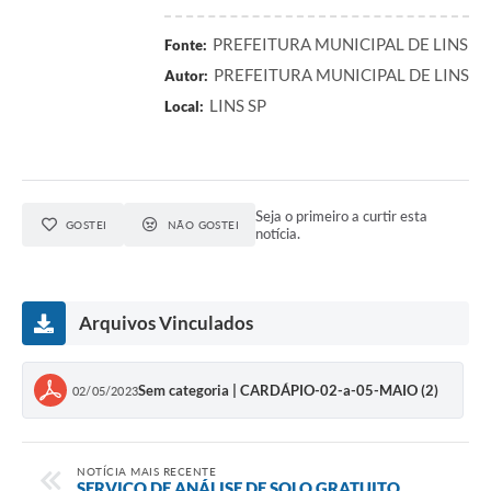
Relação dos Itinerários do Transporte Público
PREFEITURA MUNICIPAL DE LINS
Fonte:
PREFEITURA MUNICIPAL DE LINS
Autor:
Consulta Pública sobre o Plano Municipal de
Saneamento Básico de Lins
LINS SP
Local:
FAQ
Junta Militar
Seja o primeiro a curtir esta
GOSTEI
NÃO GOSTEI
notícia.
Contato
Lei Orgânica
Arquivos Vinculados
Educação
Sem categoria | CARDÁPIO-02-a-05-MAIO (2)
02/05/2023
Infraestrutura
Meio Ambiente
NOTÍCIA MAIS RECENTE
SERVIÇO DE ANÁLISE DE SOLO GRATUITO