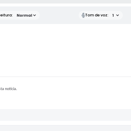
eitura:
Tom de voz:
sta notícia.