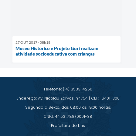
27 OUT 2017 - 08h18
Museu Histórico e Projeto Guri realizam
atividade socioeducativa com crianças
Telefone: (14) 3533-4250
Endereço: Av. Nicolau Zarvos, nº 754 | CEP: 16401-300
Segunda a Sexta, das 08:00 às 18:00 horas.
CNPJ: 44.531.788/0001-38
Prefeitura de Lins