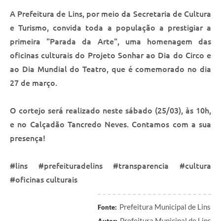
Relação dos Itinerários do Transporte Público
A Prefeitura de Lins, por meio da Secretaria de Cultura
e Turismo, convida toda a população a prestigiar a
Consulta Pública sobre o Plano Municipal de
primeira "Parada da Arte", uma homenagem das
Saneamento Básico de Lins
oficinas culturais do Projeto Sonhar ao Dia do Circo e
FAQ
ao Dia Mundial do Teatro, que é comemorado no dia
27 de março.
Junta Militar
O cortejo será realizado neste sábado (25/03), às 10h,
Contato
e no Calçadão Tancredo Neves. Contamos com a sua
Lei Orgânica
presença!
Educação
#lins #prefeituradelins #transparencia #cultura
Infraestrutura
#oficinas culturais
Meio Ambiente
Prefeitura Municipal de Lins
Fonte:
Prefeitura Municipal de Lins