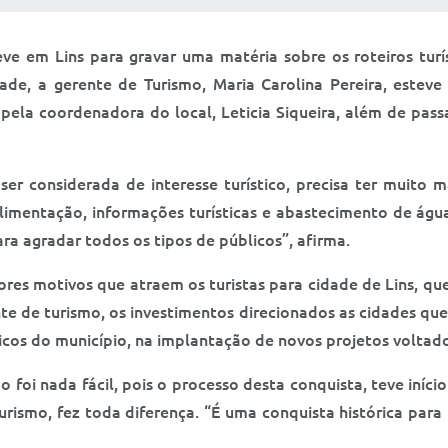
eve em Lins para gravar uma matéria sobre os roteiros tur
idade, a gerente de Turismo, Maria Carolina Pereira, este
pela coordenadora do local, Leticia Siqueira, além de pas
er considerada de interesse turístico, precisa ter muito 
imentação, informações turísticas e abastecimento de água
ara agradar todos os tipos de públicos”, afirma.
iores motivos que atraem os turistas para cidade de Lins, q
nte de turismo, os investimentos direcionados as cidades qu
licos do município, na implantação de novos projetos voltado
o foi nada fácil, pois o processo desta conquista, teve iníc
smo, fez toda diferença. “É uma conquista histórica para 