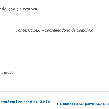
idade: goo.gl/R5wFWu
Fonte: CODEC – Coordenadoria de Comunica
sta notícia.
tará em Lins nos dias 13 e 14
Carlinhos Daher participa da 