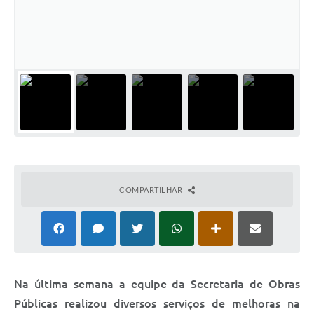
Relação dos Itinerários do Transporte Público
Consulta Pública sobre o Plano Municipal de
Saneamento Básico de Lins
FAQ
Junta Militar
Contato
COMPARTILHAR
Lei Orgânica
Educação
Infraestrutura
Na última semana a equipe da Secretaria de Obras
Meio Ambiente
Públicas realizou diversos serviços de melhoras na