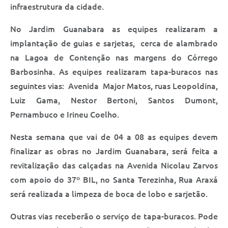
Saúde
infraestrutura da cidade.
A Prefeitura
No Jardim Guanabara as equipes realizaram a
implantação de guias e sarjetas, cerca de alambrado
Plano de Contingência 2024-2025 Lins/SP
na Lagoa de Contenção nas margens do Córrego
Barbosinha. As equipes realizaram tapa-buracos nas
Tributos
seguintes vias: Avenida Major Matos, ruas Leopoldina,
Luiz Gama, Nestor Bertoni, Santos Dumont,
Pernambuco e Irineu Coelho.
Nesta semana que vai de 04 a 08 as equipes devem
finalizar as obras no Jardim Guanabara, será feita a
revitalização das calçadas na Avenida Nicolau Zarvos
com apoio do 37º BIL, no Santa Terezinha, Rua Araxá
será realizada a limpeza de boca de lobo e sarjetão.
Outras vias receberão o serviço de tapa-buracos. Pode