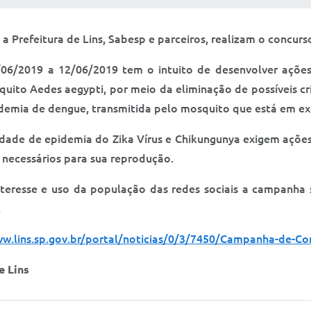
refeitura de Lins, Sabesp e parceiros, realizam o concur
06/2019 a 12/06/2019 tem o intuito de desenvolver ações 
ito Aedes aegypti, por meio da eliminação de possíveis cr
idemia de dengue, transmitida pelo mosquito que está em ex
lidade de epidemia do Zika Vírus e Chikungunya exigem açõe
s necessários para sua reprodução.
nteresse e uso da população das redes sociais a campanha 
.
ww.lins.sp.gov.br/portal/noticias/0/3/7450/Campanha-de-
e Lins