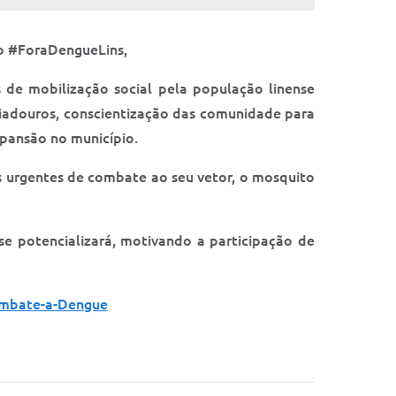
so #ForaDengueLins,
de mobilização social pela população linense
iadouros, conscientização das comunidade para
pansão no município.
s urgentes de combate ao seu vetor, o mosquito
se potencializará, motivando a participação de
Combate-a-Dengue