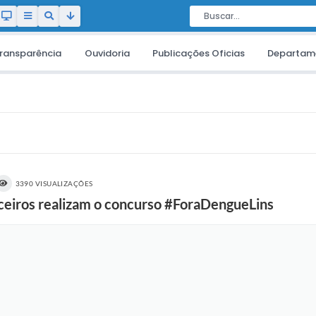
ransparência
Ouvidoria
Publicações Oficias
Departam
3390 VISUALIZAÇÕES
rceiros realizam o concurso #ForaDengueLins