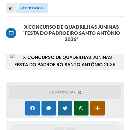
Transparência
X CONCURSO DE...
Ouvidoria
Publicações Oficias
X CONCURSO DE QUADRILHAS JUNINAS
“FESTA DO PADROEIRO SANTO ANTÔNIO
2026”
Departamentos
Utilidade Pública
Informações
X Conferência Municipal de Saúde de Lins
DEPRESSÃO TEM CURA!
COMPARTILHAR
Carteira municipal de identificação de mães ou
responsáveis de pessoas com deficiência
PALESTRA SETEMBRO AMARELO - DRA. BEATRIZ GODOY