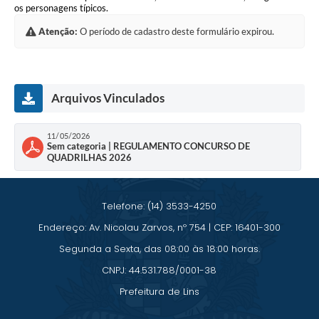
Saúde
os personagens típicos.
Atenção:
O período de cadastro deste formulário expirou.
A Prefeitura
Plano de Contingência 2024-2025 Lins/SP
Arquivos Vinculados
Tributos
11/05/2026
Sem categoria | REGULAMENTO CONCURSO DE
QUADRILHAS 2026
Telefone: (14) 3533-4250
Endereço: Av. Nicolau Zarvos, nº 754 | CEP: 16401-300
Segunda a Sexta, das 08:00 às 18:00 horas.
CNPJ: 44.531.788/0001-38
Prefeitura de Lins