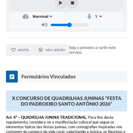
Relação dos Itinerários do Transporte Público
Consulta Pública sobre o Plano Municipal de
Saneamento Básico de Lins
FAQ
Seja o primeiro a curtir este
GOSTEI
NÃO GOSTEI
serviço.
Junta Militar
Contato
Formulários Vinculados
Lei Orgânica
Educação
X CONCURSO DE QUADRILHAS JUNINAS “FESTA
DO PADROEIRO SANTO ANTÔNIO 2026”
Infraestrutura
Art. 4º – QUADRILHA JUNINA TRADICIONAL
: Para fins deste
Meio Ambiente
regulamento, considera-se a manifestação cultural que segue os
elementos típicos das festas juninas, com coreografias inspiradas nos
costumes do campo e da vida rural, valorizando a música, os figurinos e