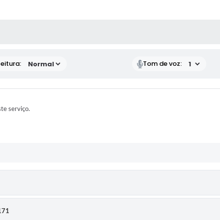
 MÍDIAS
eitura:
Tom de voz:
ste serviço.
8171