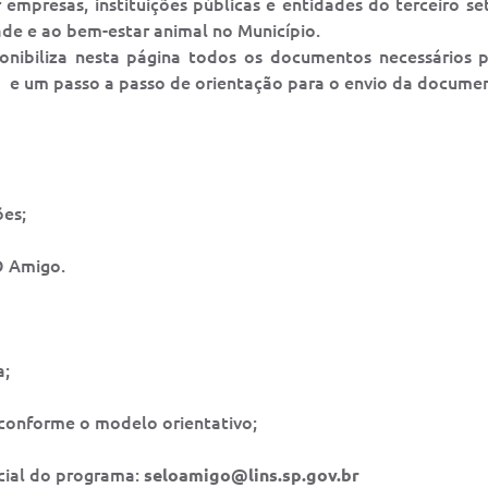
car empresas, instituições públicas e entidades do terceiro 
ade e ao bem-estar animal no Município.
isponibiliza nesta página todos os documentos necessários 
to e um passo a passo de orientação para o envio da docume
ões;
O Amigo.
a;
, conforme o modelo orientativo;
cial do programa:
seloamigo@lins.sp.gov.br