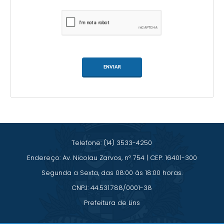
ENVIAR
Telefone: (14) 3533-4250
Endereço: Av. Nicolau Zarvos, nº 754 | CEP: 16401-300
Segunda a Sexta, das 08:00 às 18:00 horas.
CNPJ: 44.531.788/0001-38
Prefeitura de Lins