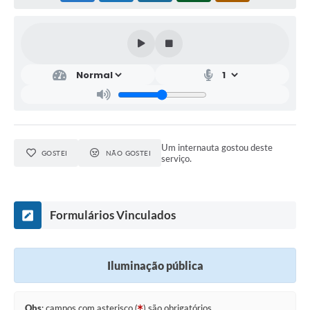
Relação dos Itinerários do Transporte Público
Consulta Pública sobre o Plano Municipal de
Saneamento Básico de Lins
FAQ
Junta Militar
Um internauta gostou deste
GOSTEI
NÃO GOSTEI
Contato
serviço.
Lei Orgânica
Formulários Vinculados
Educação
Infraestrutura
Iluminação pública
Meio Ambiente
Obs
: campos com asterisco (
) são obrigatórios.