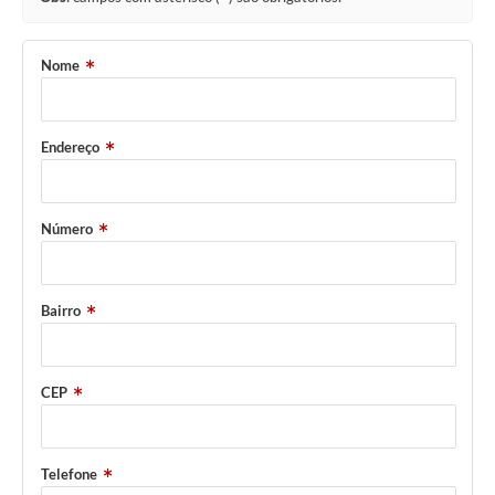
Saúde
A Prefeitura
Nome
Plano de Contingência 2024-2025 Lins/SP
Endereço
Tributos
Número
Bairro
CEP
Telefone