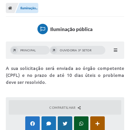
Transparência
Iluminação...
Ouvidoria
Publicações Oficias
Iluminação pública
Departamentos
PRINCIPAL
OUVIDORIA 3º SETOR
Utilidade Pública
Informações
A sua solicitação será enviada ao órgão competente
(CPFL) e no prazo de até 10 dias úteis o problema
X Conferência Municipal de Saúde de Lins
deve ser resolvido.
DEPRESSÃO TEM CURA!
Carteira municipal de identificação de mães ou
COMPARTILHAR
responsáveis de pessoas com deficiência
PALESTRA SETEMBRO AMARELO - DRA. BEATRIZ GODOY