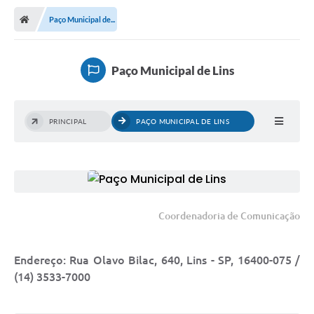
Transparência
Paço Municipal de...
Ouvidoria
Publicações Oficias
Paço Municipal de Lins
Departamentos
PRINCIPAL
PAÇO MUNICIPAL DE LINS
Utilidade Pública
Informações
X Conferência Municipal de Saúde de Lins
Coordenadoria de Comunicação
DEPRESSÃO TEM CURA!
Carteira municipal de identificação de mães ou
Endereço: Rua Olavo Bilac, 640, Lins - SP, 16400-075 /
responsáveis de pessoas com deficiência
(14) 3533-7000
PALESTRA SETEMBRO AMARELO - DRA. BEATRIZ GODOY