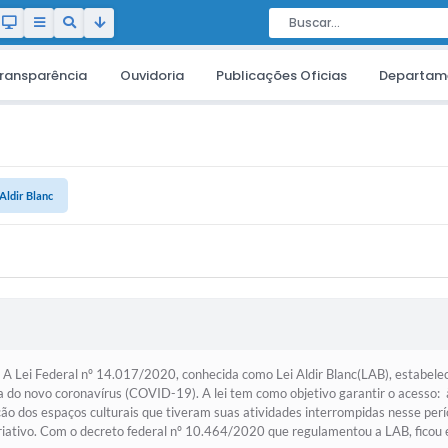
ransparência
Ouvidoria
Publicações Oficias
Departam
 Aldir Blanc
 Federal nº 14.017/2020, conhecida como Lei Aldir Blanc(LAB), estabelece
a do novo coronavírus (COVID-19). A lei tem como objetivo garantir o acesso: à
nção dos espaços culturais que tiveram suas atividades interrompidas nesse per
e criativo. Com o decreto federal nº 10.464/2020 que regulamentou a LAB, ficou 