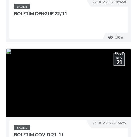
22 NOV 2022 - 09h58
SAÚDE
BOLETIM DENGUE 22/11
1956
VISUALI
NOV
21
21 NOV 2022 - 15h25
SAÚDE
BOLETIM COVID 21-11