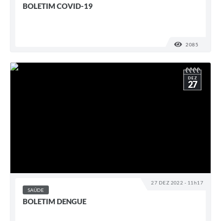
BOLETIM COVID-19
2085
VISUALI
DEZ
27
27 DEZ 2022 - 11h17
SAÚDE
BOLETIM DENGUE