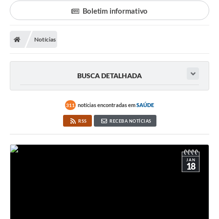
Transparência
Boletim informativo
Ouvidoria
Notícias
Publicações Oficias
Departamentos
BUSCA DETALHADA
Utilidade Pública
notícias encontradas em
SAÚDE
311
Informações
RSS
RECEBA NOTÍCIAS
X Conferência Municipal de Saúde de Lins
DEPRESSÃO TEM CURA!
JAN
18
Carteira municipal de identificação de mães ou
responsáveis de pessoas com deficiência
PALESTRA SETEMBRO AMARELO - DRA. BEATRIZ GODOY