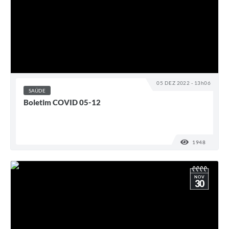
05 DEZ 2022 - 13h06
SAÚDE
Boletim COVID 05-12
1948
VISUALI
NOV
30