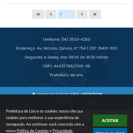
Telefone: (14) 3533-4250
Endereço: Av. Nicolau Zarvos, nº 754 | CEP: 16401-300
Segunda a Sexta, das 08:00 às 18:00 horas.
CNPJ: 44.531.788/0001-38
Prefeitura de Lins
Versão do Sistema:
3.5.3 - 19/06/2026
Portal atualizado em:
07/08/2026 17:28
Dados Abertos
Prefeitura de Lins e os cookies: nosso site usa
cookies para melhorar a sua experiência de
ACEITAR
Copyright Instar - 2006-2026. Todos os direitos reservados -
navegação. Ao continuar você concorda com a
nossa
Política de Cookies
e
Privacidade
.
Instar Tecnologia