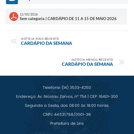
Saúde
11/05/2026
A Prefeitura
Sem categoria | CARDÁPIO DE 11 A 15 DE MAIO 2026
Plano de Contingência 2024-2025 Lins/SP
NOTÍCIA MAIS RECENTE
CARDÁPIO DA SEMANA
Tributos
NOTÍCIA MENOS RECENTE
CARDÁPIO DA SEMANA
Telefone: (14) 3533-4250
Endereço: Av. Nicolau Zarvos, nº 754 | CEP: 16401-300
Segunda a Sexta, das 08:00 às 18:00 horas.
CNPJ: 44.531.788/0001-38
Prefeitura de Lins