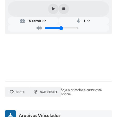
Relação dos Itinerários do Transporte Público
Consulta Pública sobre o Plano Municipal de
Saneamento Básico de Lins
FAQ
Junta Militar
Contato
Lei Orgânica
Educação
Seja o primeiro a curtir esta
GOSTEI
NÃO GOSTEI
notícia.
Infraestrutura
Meio Ambiente
Arquivos Vinculados