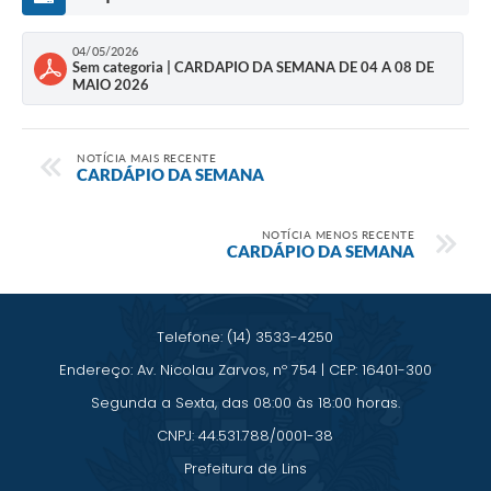
Saúde
04/05/2026
A Prefeitura
Sem categoria | CARDAPIO DA SEMANA DE 04 A 08 DE
MAIO 2026
Plano de Contingência 2024-2025 Lins/SP
Tributos
NOTÍCIA MAIS RECENTE
CARDÁPIO DA SEMANA
NOTÍCIA MENOS RECENTE
CARDÁPIO DA SEMANA
Telefone: (14) 3533-4250
Endereço: Av. Nicolau Zarvos, nº 754 | CEP: 16401-300
Segunda a Sexta, das 08:00 às 18:00 horas.
CNPJ: 44.531.788/0001-38
Prefeitura de Lins