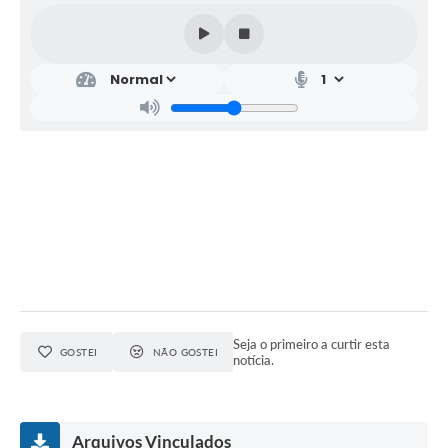
Relação dos Itinerários do Transporte Público
Consulta Pública sobre o Plano Municipal de
Saneamento Básico de Lins
FAQ
Junta Militar
Contato
Lei Orgânica
Educação
Seja o primeiro a curtir esta
GOSTEI
NÃO GOSTEI
notícia.
Infraestrutura
Meio Ambiente
Arquivos Vinculados