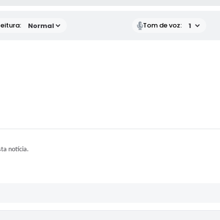
eitura:
Tom de voz:
sta notícia.