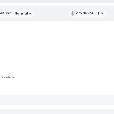
eitura:
Tom de voz:
sta notícia.