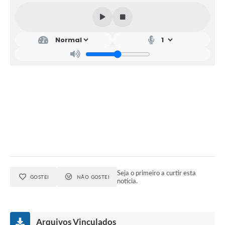
Relação dos Itinerários do Transporte Público
Consulta Pública sobre o Plano Municipal de
Saneamento Básico de Lins
FAQ
Junta Militar
Contato
Lei Orgânica
Educação
Seja o primeiro a curtir esta
GOSTEI
NÃO GOSTEI
notícia.
Infraestrutura
Meio Ambiente
Arquivos Vinculados