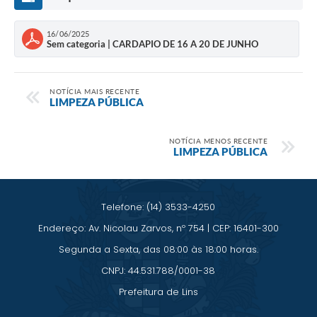
Saúde
16/06/2025
A Prefeitura
Sem categoria | CARDAPIO DE 16 A 20 DE JUNHO
Plano de Contingência 2024-2025 Lins/SP
NOTÍCIA MAIS RECENTE
LIMPEZA PÚBLICA
Tributos
NOTÍCIA MENOS RECENTE
LIMPEZA PÚBLICA
Telefone: (14) 3533-4250
Endereço: Av. Nicolau Zarvos, nº 754 | CEP: 16401-300
Segunda a Sexta, das 08:00 às 18:00 horas.
CNPJ: 44.531.788/0001-38
Prefeitura de Lins