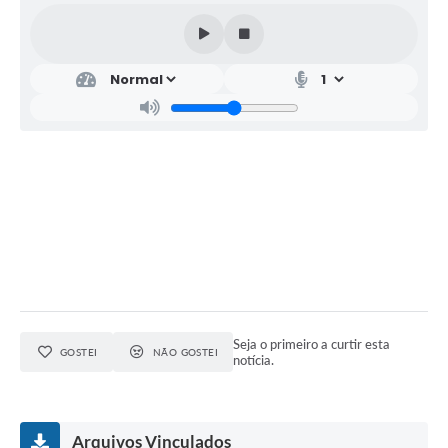
Relação dos Itinerários do Transporte Público
Consulta Pública sobre o Plano Municipal de
Saneamento Básico de Lins
FAQ
Junta Militar
Contato
Lei Orgânica
Educação
Seja o primeiro a curtir esta
GOSTEI
NÃO GOSTEI
notícia.
Infraestrutura
Meio Ambiente
Arquivos Vinculados