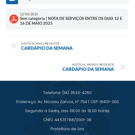
Saúde
12/05/2025
A Prefeitura
Sem categoria | NOTA DE SERVIÇOS ENTRE OS DIAS 12 E
16 DE MAIO 2025
Plano de Contingência 2024-2025 Lins/SP
Tributos
NOTÍCIA MAIS RECENTE
CARDÁPIO DA SEMANA
NOTÍCIA MENOS RECENTE
CARDÁPIO DA SEMANA
Telefone: (14) 3533-4250
Endereço: Av. Nicolau Zarvos, nº 754 | CEP: 16401-300
Segunda a Sexta, das 08:00 às 18:00 horas.
CNPJ: 44.531.788/0001-38
Prefeitura de Lins