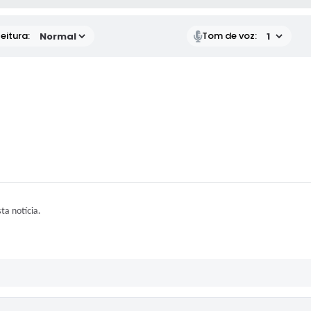
eitura:
Tom de voz:
sta notícia.