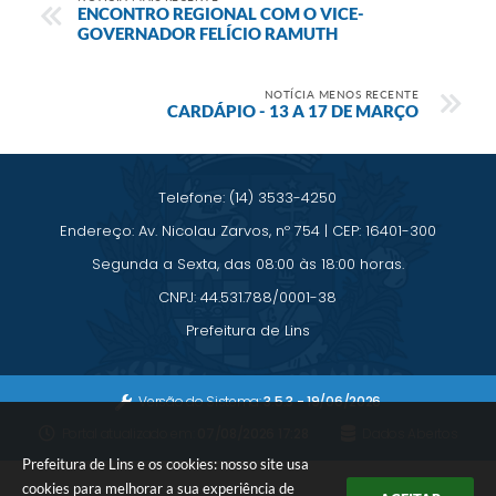
Saúde
ENCONTRO REGIONAL COM O VICE-
GOVERNADOR FELÍCIO RAMUTH
A Prefeitura
NOTÍCIA MENOS RECENTE
CARDÁPIO - 13 A 17 DE MARÇO
Plano de Contingência 2024-2025 Lins/SP
Tributos
Telefone: (14) 3533-4250
Endereço: Av. Nicolau Zarvos, nº 754 | CEP: 16401-300
Segunda a Sexta, das 08:00 às 18:00 horas.
CNPJ: 44.531.788/0001-38
Prefeitura de Lins
Versão do Sistema:
3.5.3 - 19/06/2026
Portal atualizado em:
07/08/2026 17:28
Dados Abertos
Prefeitura de Lins e os cookies: nosso site usa
cookies para melhorar a sua experiência de