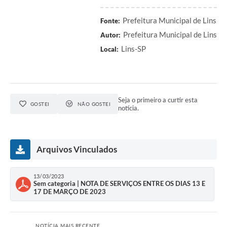
Relação dos Itinerários do Transporte Público
Prefeitura Municipal de Lins
Fonte:
Prefeitura Municipal de Lins
Autor:
Consulta Pública sobre o Plano Municipal de
Saneamento Básico de Lins
Lins-SP
Local:
FAQ
Junta Militar
Seja o primeiro a curtir esta
GOSTEI
NÃO GOSTEI
notícia.
Contato
Lei Orgânica
Arquivos Vinculados
Educação
13/03/2023
Sem categoria | NOTA DE SERVIÇOS ENTRE OS DIAS 13 E
Infraestrutura
17 DE MARÇO DE 2023
Meio Ambiente
NOTÍCIA MAIS RECENTE