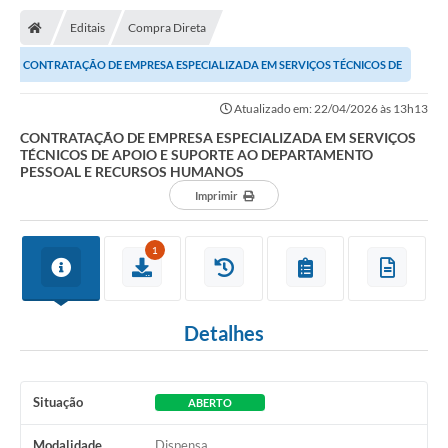
Transparência
Editais
Compra Direta
Ouvidoria
CONTRATAÇÃO DE EMPRESA ESPECIALIZADA EM SERVIÇOS TÉCNICOS DE
Publicações Oficias
APOIO E SUPORTE AO DEPARTAMENTO PESSOAL E...
Atualizado em: 22/04/2026 às 13h13
Departamentos
CONTRATAÇÃO DE EMPRESA ESPECIALIZADA EM SERVIÇOS
TÉCNICOS DE APOIO E SUPORTE AO DEPARTAMENTO
PESSOAL E RECURSOS HUMANOS
Utilidade Pública
Imprimir
Informações
1
X Conferência Municipal de Saúde de Lins
DEPRESSÃO TEM CURA!
Detalhes
Carteira municipal de identificação de mães ou
responsáveis de pessoas com deficiência
Situação
ABERTO
PALESTRA SETEMBRO AMARELO - DRA. BEATRIZ GODOY
Modalidade
Dispensa