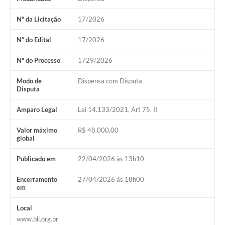
Relação dos Itinerários do Transporte Público
Nº da Licitação
17/2026
Consulta Pública sobre o Plano Municipal de
Nº do Edital
17/2026
Saneamento Básico de Lins
Nº do Processo
1729/2026
FAQ
Modo de
Dispensa com Disputa
Disputa
Junta Militar
Amparo Legal
Lei 14.133/2021, Art 75, II
Contato
Valor máximo
R$ 48.000,00
Lei Orgânica
global
Publicado em
22/04/2026 às 13h10
Educação
Encerramento
27/04/2026 às 18h00
Infraestrutura
em
Meio Ambiente
Local
www.bll.org.br