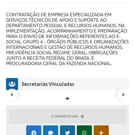
Saúde
CONTRATAÇÃO DE EMPRESA ESPECIALIZADA EM
A Prefeitura
SERVIÇOS TÉCNICOS DE APOIO E SUPORTE AO
DEPARTAMENTO PESSOAL E RECURSOS HUMANOS, NA
Plano de Contingência 2024-2025 Lins/SP
IMPLEMENTAÇÃO, ACOMPANHAMENTO E PREPARAÇÃO
PARA O ENVIO DE INFORMAÇÕES REFERENTES AO E-
SOCIAL GRUPO 4 - ÓRGÃOS PÚBLICOS E ORGANIZAÇÕES
Tributos
INTERNACIONAIS E GESTÃO DE RECURSOS HUMANOS,
PREVIDÊNCIA SOCIAL REGIME GERAL, OBRIGAÇÕES
JUNTO A RECEITA FEDERAL DO BRASIL E
PROCURADORIA GERAL DA FAZENDA NACIONAL.
Secretarias Vinculadas
COMPARTILHAR