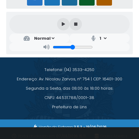
Secr
Secr
etar
etar
ia
ia
de
de
Ass
Ad
unt
mini
os
stra
Jurí
ção
Telefone: (14) 3533-4250
dico
Fabi
s
Endereço: Av. Nicolau Zarvos, nº 754 | CEP: 16401-300
ano
Crist
Rildo
Segunda a Sexta, das 08:00 às 18:00 horas.
ian
Henr
Olive
ique
CNPJ: 44.531.788/0001-38
ira
Perei
ra M
Prefeitura de Lins
arinh
o
Versão do Sistema:
3.5.3 - 19/06/2026
Portal atualizado em:
07/08/2026 15:11
Dados Abertos