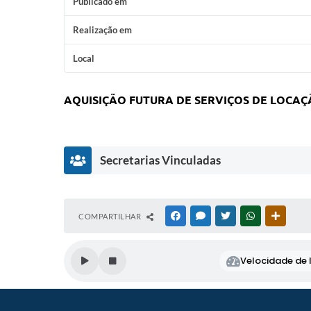
Publicado em
Realização em
Local
AQUISIÇÃO FUTURA DE SERVIÇOS DE LOCAÇ
Secretarias Vinculadas
S
COMPARTILHAR
FACEBOOK
MESSENGER
TWITTER
WHATSAPP
OUTRAS
e
cr
et
Velocidade de l
ar
ia
d
e