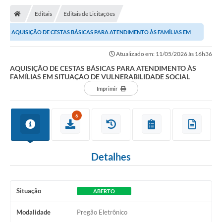
Transparência
Editais
Editais de Licitações
Ouvidoria
AQUISIÇÃO DE CESTAS BÁSICAS PARA ATENDIMENTO ÀS FAMÍLIAS EM
Publicações Oficias
SITUAÇÃO DE VULNERABILIDADE SOCIAL
Atualizado em: 11/05/2026 às 16h36
Departamentos
AQUISIÇÃO DE CESTAS BÁSICAS PARA ATENDIMENTO ÀS
FAMÍLIAS EM SITUAÇÃO DE VULNERABILIDADE SOCIAL
Imprimir
Utilidade Pública
Informações
6
X Conferência Municipal de Saúde de Lins
Detalhes
DEPRESSÃO TEM CURA!
Carteira municipal de identificação de mães ou
responsáveis de pessoas com deficiência
Situação
ABERTO
Modalidade
Pregão Eletrônico
PALESTRA SETEMBRO AMARELO - DRA. BEATRIZ GODOY