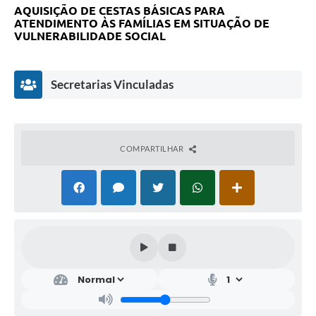
Saúde
AQUISIÇÃO DE CESTAS BÁSICAS PARA
ATENDIMENTO ÀS FAMÍLIAS EM SITUAÇÃO DE
VULNERABILIDADE SOCIAL
A Prefeitura
Plano de Contingência 2024-2025 Lins/SP
Secretarias Vinculadas
Tributos
COMPARTILHAR
Fun
do
Soci
al