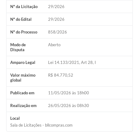
Nº da Licitação
29/2026
Relação dos Itinerários do Transporte Público
Nº do Edital
29/2026
Consulta Pública sobre o Plano Municipal de
Saneamento Básico de Lins
Nº do Processo
858/2026
FAQ
Modo de
Aberto
Disputa
Junta Militar
Amparo Legal
Lei 14.133/2021, Art 28, I
Contato
Valor máximo
R$ 84.770,52
global
Lei Orgânica
Publicado em
11/05/2026 às 18h00
Educação
Realização em
26/05/2026 às 08h30
Infraestrutura
Local
Sala de Licitações - bllcompras.com
Meio Ambiente