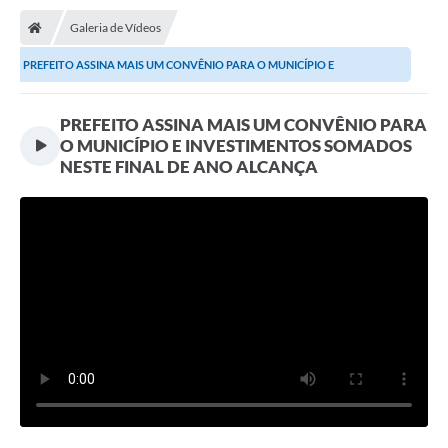
Transparência
Galeria de Vídeos
Ouvidoria
PREFEITO ASSINA MAIS UM CONVÊNIO PARA O MUNICÍPIO E
Publicações Oficias
INVESTIMENTOS SOMADOS NESTE...
PREFEITO ASSINA MAIS UM CONVÊNIO PARA
Departamentos
O MUNICÍPIO E INVESTIMENTOS SOMADOS
NESTE FINAL DE ANO ALCANÇA
Utilidade Pública
Informações
X Conferência Municipal de Saúde de Lins
DEPRESSÃO TEM CURA!
Carteira municipal de identificação de mães ou
responsáveis de pessoas com deficiência
PALESTRA SETEMBRO AMARELO - DRA. BEATRIZ GODOY