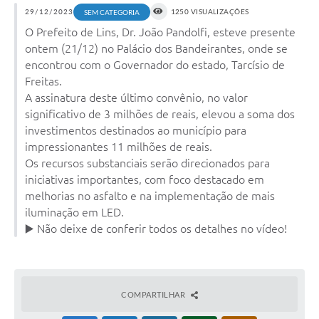
29/12/2023
1250 VISUALIZAÇÕES
SEM CATEGORIA
Relação dos Itinerários do Transporte Público
O Prefeito de Lins, Dr. João Pandolfi, esteve presente
ontem (21/12) no Palácio dos Bandeirantes, onde se
Consulta Pública sobre o Plano Municipal de
encontrou com o Governador do estado, Tarcísio de
Saneamento Básico de Lins
Freitas.
FAQ
A assinatura deste último convênio, no valor
significativo de 3 milhões de reais, elevou a soma dos
Junta Militar
investimentos destinados ao município para
impressionantes 11 milhões de reais.
Contato
Os recursos substanciais serão direcionados para
iniciativas importantes, com foco destacado em
Lei Orgânica
melhorias no asfalto e na implementação de mais
iluminação em LED.
Educação
▶️ Não deixe de conferir todos os detalhes no vídeo!
Infraestrutura
Meio Ambiente
COMPARTILHAR