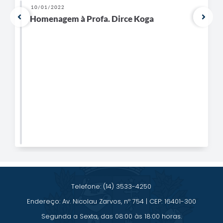
10/01/2022
Homenagem à Profa. Dirce Koga
Telefone: (14) 3533-4250
Endereço: Av. Nicolau Zarvos, nº 754 | CEP: 16401-300
Segunda a Sexta, das 08:00 às 18:00 horas.