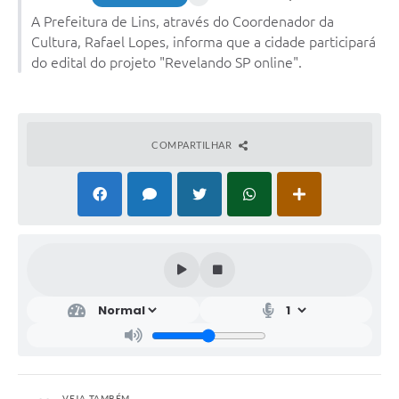
A Prefeitura de Lins, através do Coordenador da
Relação dos Itinerários do Transporte Público
Cultura, Rafael Lopes, informa que a cidade participará
do edital do projeto "Revelando SP online".
Consulta Pública sobre o Plano Municipal de
Saneamento Básico de Lins
FAQ
COMPARTILHAR
Junta Militar
Contato
Lei Orgânica
Educação
Infraestrutura
Meio Ambiente
VEJA TAMBÉM