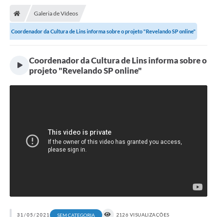
Transparência
Galeria de Vídeos
Ouvidoria
Coordenador da Cultura de Lins informa sobre o projeto "Revelando SP online"
Publicações Oficias
Coordenador da Cultura de Lins informa sobre o
Departamentos
projeto "Revelando SP online"
Utilidade Pública
Informações
X Conferência Municipal de Saúde de Lins
DEPRESSÃO TEM CURA!
Carteira municipal de identificação de mães ou
responsáveis de pessoas com deficiência
PALESTRA SETEMBRO AMARELO - DRA. BEATRIZ GODOY
31/05/2021
2126 VISUALIZAÇÕES
SEM CATEGORIA