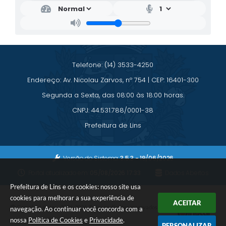
Relação dos Itinerários do Transporte Público
Consulta Pública sobre o Plano Municipal de
Saneamento Básico de Lins
Telefone: (14) 3533-4250
FAQ
Endereço: Av. Nicolau Zarvos, nº 754 | CEP: 16401-300
Junta Militar
Segunda a Sexta, das 08:00 às 18:00 horas.
CNPJ: 44.531.788/0001-38
Contato
Prefeitura de Lins
Lei Orgânica
Versão do Sistema:
3.5.3 - 19/06/2026
Educação
Portal atualizado em:
05/08/2026 17:33
Dados Abertos
Infraestrutura
Prefeitura de Lins e os cookies: nosso site usa
cookies para melhorar a sua experiência de
ACEITAR
Meio Ambiente
Copyright Instar - 2006-2026. Todos os direitos reservados -
navegação. Ao continuar você concorda com a
nossa
Política de Cookies
e
Privacidade
.
Instar Tecnologia
PERSONALIZAR