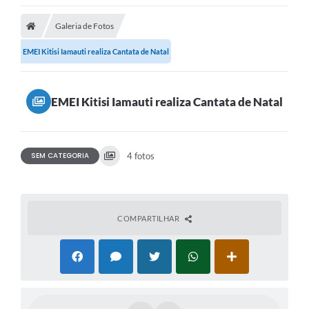
Transparência
Galeria de Fotos
Ouvidoria
EMEI Kitisi Iamauti realiza Cantata de Natal
Publicações Oficias
Departamentos
EMEI Kitisi Iamauti realiza Cantata de Natal
Utilidade Pública
SEM CATEGORIA
4 fotos
Informações
X Conferência Municipal de Saúde de Lins
COMPARTILHAR
DEPRESSÃO TEM CURA!
Carteira municipal de identificação de mães ou
responsáveis de pessoas com deficiência
PALESTRA SETEMBRO AMARELO - DRA. BEATRIZ GODOY