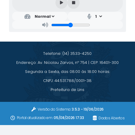
Relação dos Itinerários do Transporte Público
Consulta Pública sobre o Plano Municipal de
Saneamento Básico de Lins
FAQ
Telefone: (14) 3533-4250
Junta Militar
Endereço: Av. Nicolau Zarvos, nº 754 | CEP: 16401-300
Contato
Segunda a Sexta, das 08:00 às 18:00 horas.
CNPJ: 44.531.788/0001-38
Lei Orgânica
Prefeitura de Lins
Educação
Versão do Sistema:
3.5.3 - 19/06/2026
Infraestrutura
Portal atualizado em:
05/08/2026 17:33
Dados Abertos
Meio Ambiente