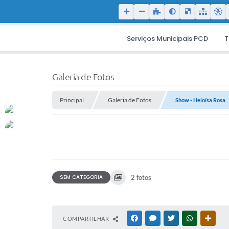
Serviços Municipais PCD
T
Galeria de Fotos
Principal
Galeria de Fotos
Show - Heloísa Rosa
SEM CATEGORIA
2 fotos
COMPARTILHAR
FACEBOOK
MESSENGER
TWITTER
WHATSAPP
OUTR