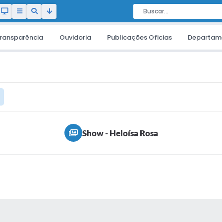
ransparência
Ouvidoria
Publicações Oficias
Departam
Show - Heloísa Rosa
AS MÍDIAS