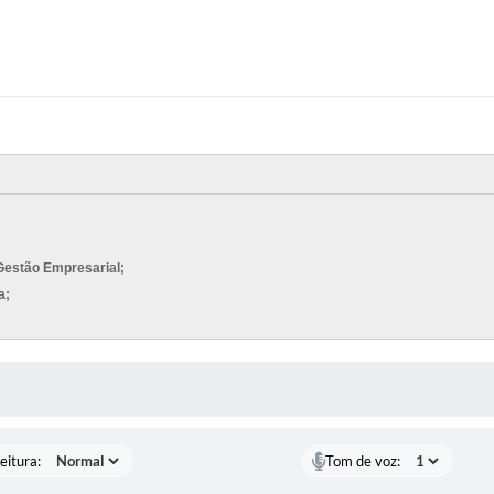
Gestão Empresarial;
a;
 MÍDIAS
eitura:
Tom de voz: